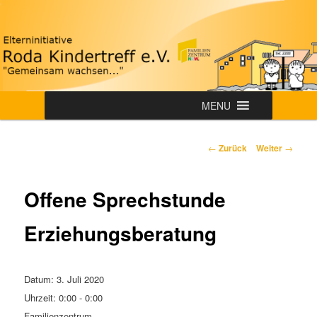
Zum
"Gemeinsam wachsen…"
Inhalt
wechseln
Roda-Kindertreff e.V.
Hauptmenü
MENU
Beitrags-
←
Zurück
Weiter
→
Navigation
Offene Sprechstunde
Erziehungsberatung
Datum:
3. Juli 2020
Uhrzeit:
0:00 - 0:00
Familienzentrum