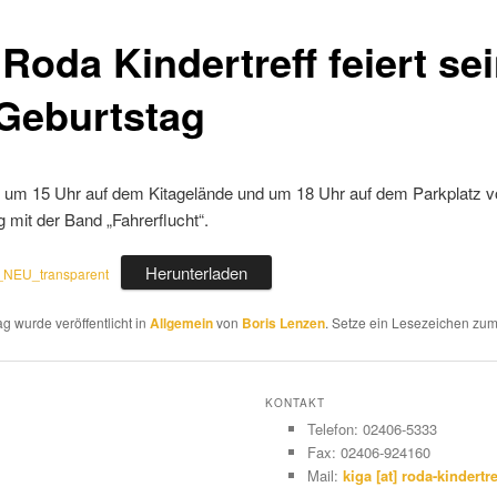
Roda Kindertreff feiert se
 Geburtstag
i um 15 Uhr auf dem Kitagelände und um 18 Uhr auf dem Parkplatz v
g mit der Band „Fahrerflucht“.
Herunterladen
l_NEU_transparent
ag wurde veröffentlicht in
Allgemein
von
Boris Lenzen
. Setze ein Lesezeichen zu
KONTAKT
Telefon: 02406-5333
Fax: 02406-924160
Mail:
kiga [at] roda-kindertre