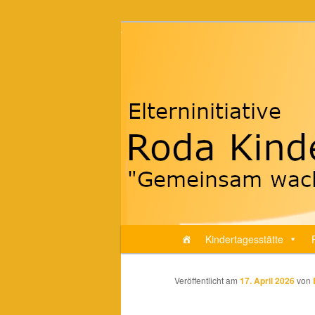
Zum
"Gemeinsam wachsen…"
Inhalt
wechseln
Roda-Kindertre
Hauptmenü
Kindertagesstätte
Veröffentlicht am
17. April 2026
von