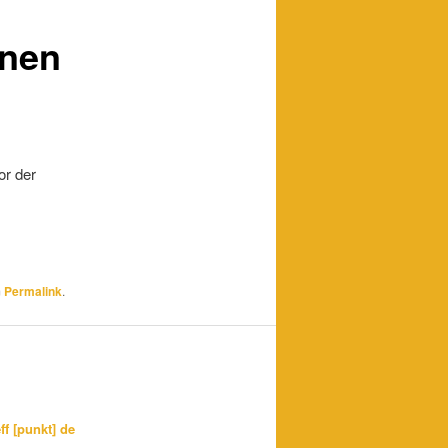
inen
or der
m
Permalink
.
ff [punkt] de