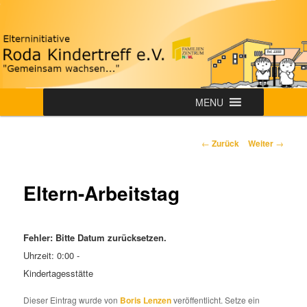
Zum
"Gemeinsam wachsen…"
Inhalt
wechseln
Roda-Kindertreff e.V.
Hauptmenü
MENU
Beitrags-
←
Zurück
Weiter
→
Navigation
Eltern-Arbeitstag
Fehler: Bitte Datum zurücksetzen.
Uhrzeit:
0:00 -
Kindertagesstätte
Dieser Eintrag wurde von
Boris Lenzen
veröffentlicht. Setze ein