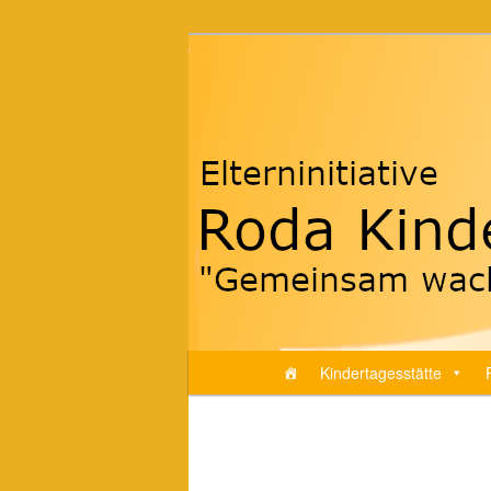
Zum
"Gemeinsam wachsen…"
Inhalt
wechseln
Roda-Kindertre
Hauptmenü
Kindertagesstätte