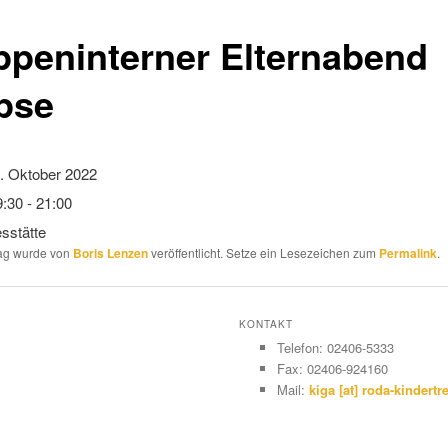
ppeninterner Elternabend
pse
. Oktober 2022
:30 - 21:00
sstätte
rag wurde von
Boris Lenzen
veröffentlicht. Setze ein Lesezeichen zum
Permalink
.
KONTAKT
Telefon: 02406-5333
Fax: 02406-924160
Mail:
kiga [at] roda-kindertre