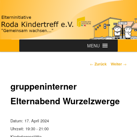
Zum
"Gemeinsam wachsen…"
Inhalt
wechseln
Roda-Kindertreff e.V.
Hauptmenü
MENU
Beitrags-
←
Zurück
Weiter
→
Navigation
gruppeninterner
Elternabend Wurzelzwerge
Datum:
17. April 2024
Uhrzeit:
19:30 - 21:00
Kindertagesstätte