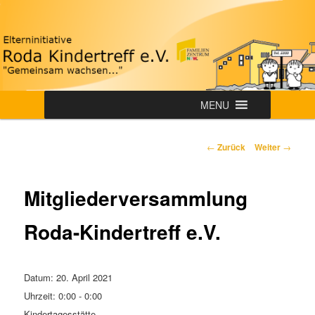
Zum
"Gemeinsam wachsen…"
Inhalt
wechseln
Roda-Kindertreff e.V.
Hauptmenü
MENU
Beitrags-
←
Zurück
Weiter
→
Navigation
Mitgliederversammlung
Roda-Kindertreff e.V.
Datum:
20. April 2021
Uhrzeit:
0:00 - 0:00
Kindertagesstätte