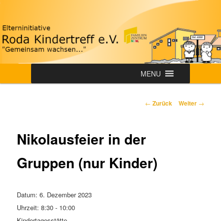
Zum
"Gemeinsam wachsen…"
Inhalt
wechseln
Roda-Kindertreff e.V.
Hauptmenü
MENU
Beitrags-
←
Zurück
Weiter
→
Navigation
Nikolausfeier in der
Gruppen (nur Kinder)
Datum:
6. Dezember 2023
Uhrzeit:
8:30 - 10:00
Kindertagesstätte